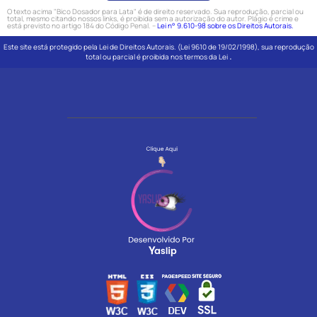
O texto acima "Bico Dosador para Lata" é de direito reservado. Sua reprodução, parcial ou
total, mesmo citando nossos links, é proibida sem a autorização do autor. Plágio é crime e
está previsto no artigo 184 do Código Penal. –
Lei n° 9.610-98 sobre os Direitos Autorais.
Este site está protegido pela Lei de Direitos Autorais. (Lei 9610 de 19/02/1998), sua reprodução
.
total ou parcial é proibida nos termos da Lei