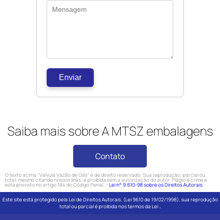
Enviar
Saiba mais sobre A MTSZ embalagens
Contato
O texto acima "Valvula Vazão de Gás" é de direito reservado. Sua reprodução, parcial ou
total, mesmo citando nossos links, é proibida sem a autorização do autor. Plágio é crime e
está previsto no artigo 184 do Código Penal. –
Lei n° 9.610-98 sobre os Direitos Autorais.
Este site está protegido pela Lei de Direitos Autorais. (Lei 9610 de 19/02/1998), sua reprodução
.
total ou parcial é proibida nos termos da Lei