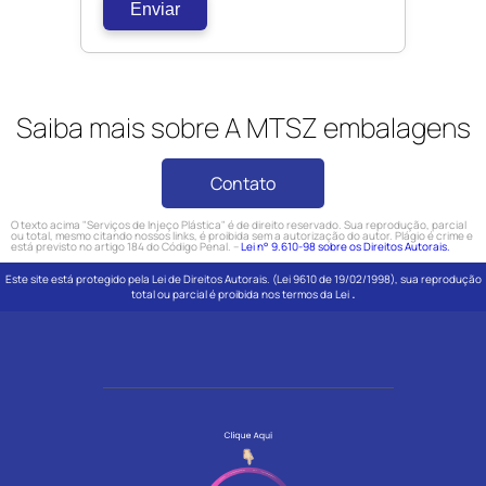
Enviar
Saiba mais sobre A MTSZ embalagens
Contato
O texto acima "Serviços de Injeço Plástica" é de direito reservado. Sua reprodução, parcial
ou total, mesmo citando nossos links, é proibida sem a autorização do autor. Plágio é crime e
está previsto no artigo 184 do Código Penal. –
Lei n° 9.610-98 sobre os Direitos Autorais.
Este site está protegido pela Lei de Direitos Autorais. (Lei 9610 de 19/02/1998), sua reprodução
.
total ou parcial é proibida nos termos da Lei