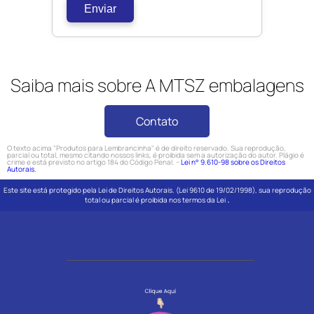
Enviar
Saiba mais sobre A MTSZ embalagens
Contato
O texto acima "Produtos para Lembrancinha" é de direito reservado. Sua reprodução,
parcial ou total, mesmo citando nossos links, é proibida sem a autorização do autor. Plágio é
crime e está previsto no artigo 184 do Código Penal. –
Lei n° 9.610-98 sobre os Direitos
Autorais.
Este site está protegido pela Lei de Direitos Autorais. (Lei 9610 de 19/02/1998), sua reprodução
.
total ou parcial é proibida nos termos da Lei