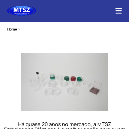
»
Home
Há quase 20 anos no mercado, a MTSZ