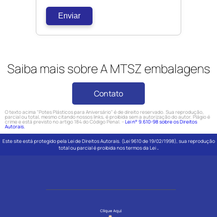
Enviar
Saiba mais sobre A MTSZ embalagens
Contato
O texto acima "Potes Plásticos para Aniversário" é de direito reservado. Sua reprodução,
parcial ou total, mesmo citando nossos links, é proibida sem a autorização do autor. Plágio é
crime e está previsto no artigo 184 do Código Penal. –
Lei n° 9.610-98 sobre os Direitos
Autorais.
Este site está protegido pela Lei de Direitos Autorais. (Lei 9610 de 19/02/1998), sua reprodução
.
total ou parcial é proibida nos termos da Lei