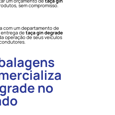
citar um orçamento de
taça gin
produtos, sem compromisso.
ta com um departamento de
 a entrega de
taça gin degrade
da operação de seus veículos
 condutores.
balagens
mercializa
egrade no
ado