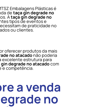
MTSZ Embalagens Plásticas é
nda de
taça gin degrade no
tos. A
taça gin degrade no
ntes tipos de eventos e
ecessitam de praticidade no
ados ou clientes.
r oferecer produtos da mais
rade no atacado
não poderia
 excelente estrutura para
 gin degrade no atacado
com
de e competência.
bre a venda
degrade no