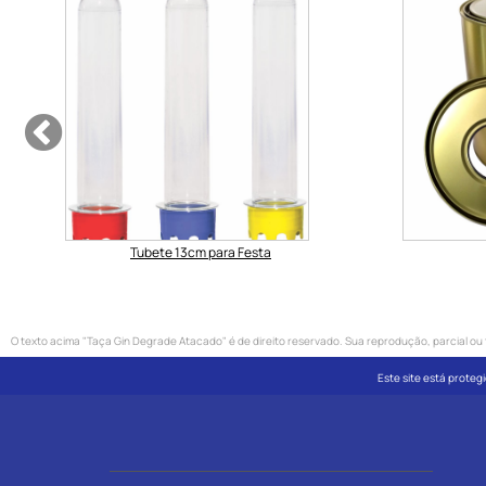
Tubete 13cm para Festa
O texto acima "Taça Gin Degrade Atacado" é de direito reservado. Sua reprodução, parcial ou to
Este site está protegi