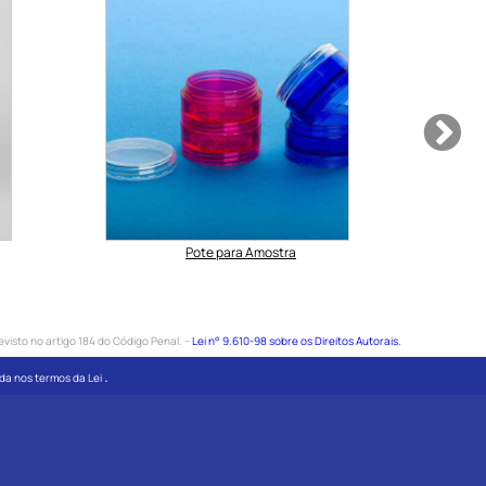
Pote para Amostra
evisto no artigo 184 do Código Penal. –
Lei n° 9.610-98 sobre os Direitos Autorais.
.
bida nos termos da Lei