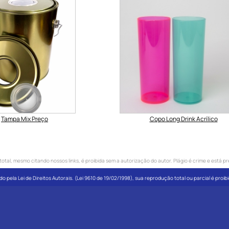
Tampa Mix Preço
Copo Long Drink Acrílico
tal, mesmo citando nossos links, é proibida sem a autorização do autor. Plágio é crime e está pr
do pela Lei de Direitos Autorais. (Lei 9610 de 19/02/1998), sua reprodução total ou parcial é proi