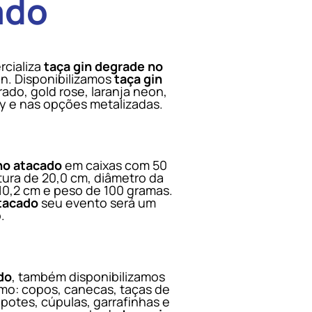
ado
rcializa
taça gin degrade no
n. Disponibilizamos
taça gin
ado, gold rose, laranja neon,
ny e nas opções metalizadas.
no atacado
em caixas com 50
tura de 20,0 cm, diâmetro da
10,2 cm e peso de 100 gramas.
atacado
seu evento será um
.
do
, também disponibilizamos
omo: copos, canecas, taças de
potes, cúpulas, garrafinhas e